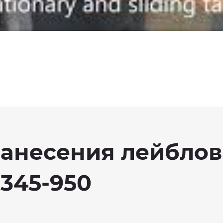
нанесения лейбло
345-950