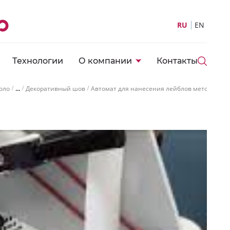
RU
EN
Технологии
О компании
Контакты
...
оло
Декоративный шов
Автомат для нанесения лейблов методом те