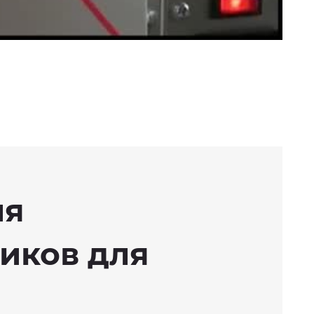
ля
иков для