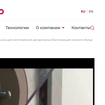
RU
EN
Технологии
О компании
Контакты
ина для изготовления декортивных бантиков для нижнего белья