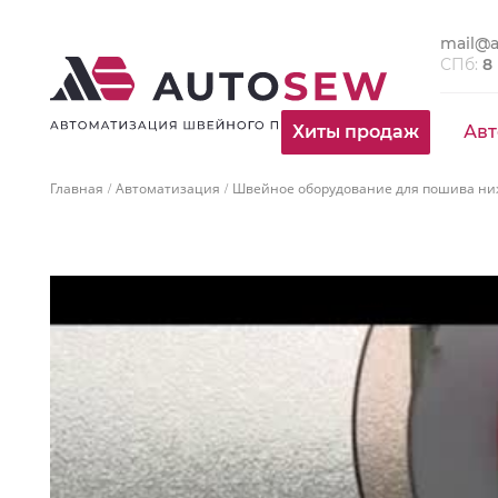
mail@a
СПб:
8
Хиты продаж
Авт
Главная
Автоматизация
Швейное оборудование для пошива ни