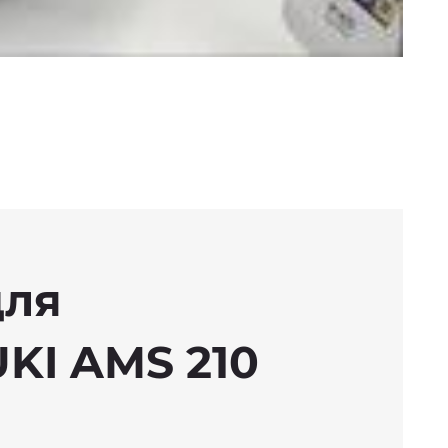
для
KI AMS 210