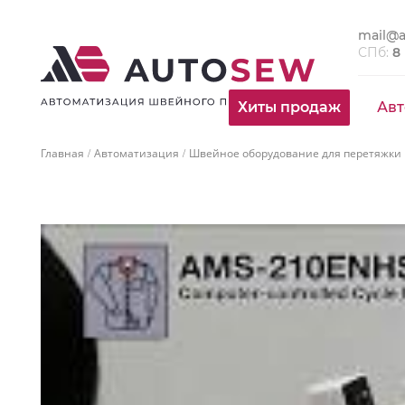
mail@a
СПб:
8
Хиты продаж
Авт
Главная
Автоматизация
Швейное оборудование для перетяжки