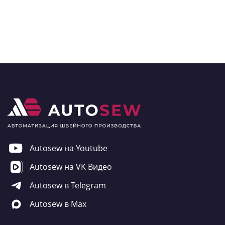
Autosew на Youtube
Autosew на VK Видео
Autosew в Telegram
Autosew в Max