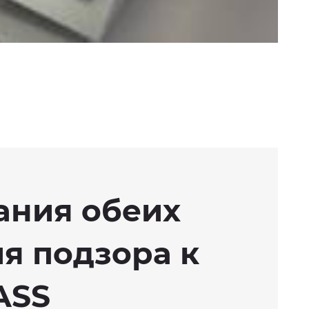
ания обеих
я подзора к
ASS