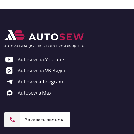
Autosew на Youtube
Autosew на VK Видео
Autosew в Telegram
Autosew в Max
Заказать звонок