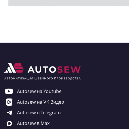
Autosew на Youtube
Autosew на VK Видео
Autosew в Telegram
Autosew в Max