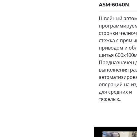
ASM-6040N
Швейный автом
программируе
строчки челно
стежка с прям
приводом и об
шитья 600х400
Предназначен 
выполнения ра
автоматизиров
операций на из
для средних и
тяжелых...