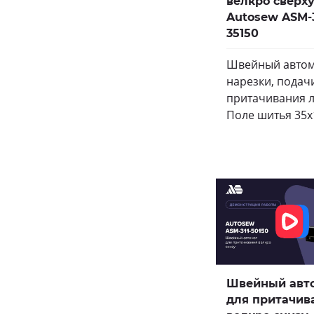
велкро сверх
Autosew ASM-
35150
Швейный автом
нарезки, подач
притачивания л
Поле шитья 35х
Швейный авт
для притачив