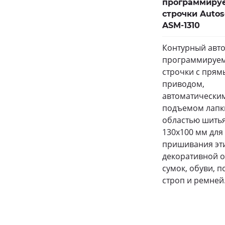
программиру
строчки Auto
ASM-1310
Контурный авт
программируе
строчки с пря
приводом,
автоматически
подъемом лапк
областью шить
130х100 мм для
пришивания эти
декоративной о
сумок, обуви, 
строп и ремней.