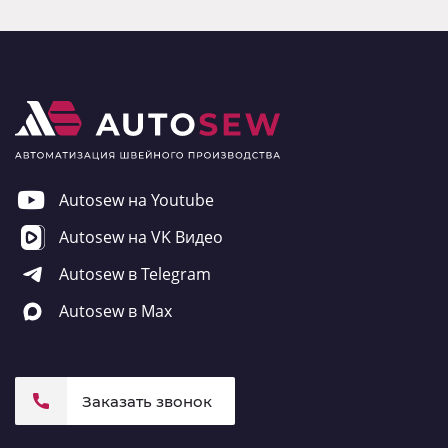
Autosew на Youtube
Autosew на VK Видео
Autosew в Telegram
Autosew в Max
Заказать звонок