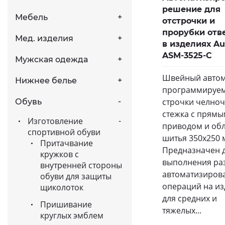
решение для
Мебель
отстрочки и
прорубки отв
Мед. изделия
в изделиях A
ASM-3525-C
Мужская одежда
Швейный автом
Нижнее белье
программируе
строчки челно
Обувь
стежка с прям
Изготовление
приводом и об
спортивной обуви
шитья 350х250 
Притачвание
Предназначен 
кружков с
выполнения ра
внутренней стороны
автоматизиров
обуви для защиты
операций на из
щиколоток
для средних и
Пришивание
тяжелых...
круглых эмблем