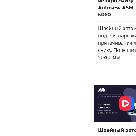
велкро снизу
Autosew ASM-3
5060
Швейный автом
подачи, нарезк
притачивания 
снизу. Поле ши
50х60 мм.
Швейный авт