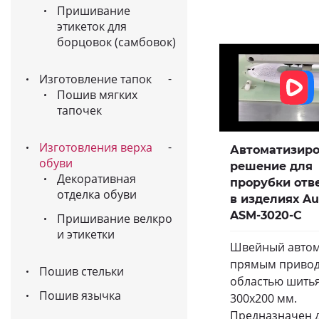
Пришивание
этикеток для
борцовок (самбовок)
Изготовление тапок
Пошив мягких
тапочек
Изготовления верха
Автоматизир
обуви
решение для
Декоративная
прорубки отв
отделка обуви
в изделиях A
ASM-3020-C
Пришивание велкро
и этикетки
Швейный автом
прямым привод
Пошив стельки
областью шить
Пошив язычка
300х200 мм.
Предназначен 