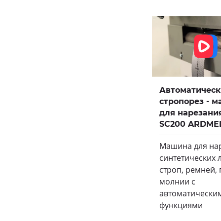
Автоматичес
стропорез - 
для нарезани
SC200 ARDME
Машина для на
синтетических л
строп, ремней, 
молнии с
автоматически
функциями