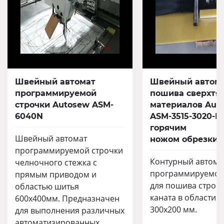
Швейный автомат
Швейный автома
программируемой
пошива сверхтя
строчки Autosew ASM-
материалов Aut
6040N
ASM-3515-3020-HK
горячим
Швейный автомат
ножом обрезки 
программируемой строчки
Контурный автома
челночного стежка с
программируемой
прямым приводом и
для пошива строп
областью шитья
каната в области 
600х400мм. Предназначен
300х200 мм.
для выполнения различных
автоматизированных