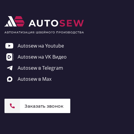
Autosew на Youtube
Autosew на VK Видео
Autosew в Telegram
Autosew в Max
Заказать звонок