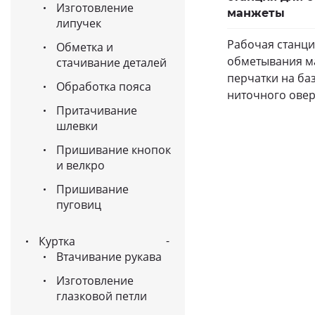
Изготовление
манжеты
липучек
Рабочая станци
Обметка и
обметывания м
стачивание деталей
перчатки на баз
Обработка пояса
ниточного ове
Притачивание
шлевки
Пришивание кнопок
и велкро
Пришивание
пуговиц
Куртка
Втачивание рукава
Изготовление
глазковой петли