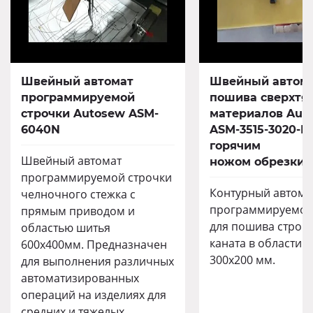
Швейный автомат
Швейный автома
программируемой
пошива сверхтя
строчки Autosew ASM-
материалов Aut
6040N
ASM-3515-3020-HK
горячим
Швейный автомат
ножом обрезки 
программируемой строчки
Контурный автома
челночного стежка с
программируемой
прямым приводом и
для пошива строп
областью шитья
каната в области 
600х400мм. Предназначен
300х200 мм.
для выполнения различных
автоматизированных
операций на изделиях для
средних и тяжелых...