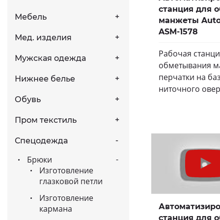
станция для 
Мебель
манжеты Aut
ASM-1578
Мед. изделия
Рабочая станци
Мужская одежда
обметывания м
перчатки на баз
Нижнее белье
ниточного овер
Обувь
Пром текстиль
Спецодежда
Брюки
Изготовление
глазковой петли
Изготовление
Автоматизир
кармана
станция для 