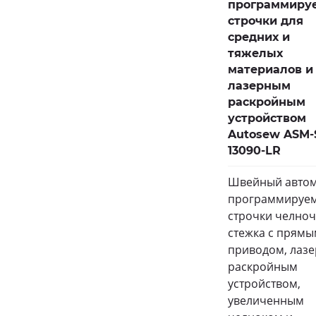
программиру
строчки для
средних и
тяжелых
материалов и
лазерным
раскройным
устройством
Autosew ASM-
13090-LR
Швейный автом
программируе
строчки челно
стежка с прям
приводом, лаз
раскройным
устройством,
увеличенным