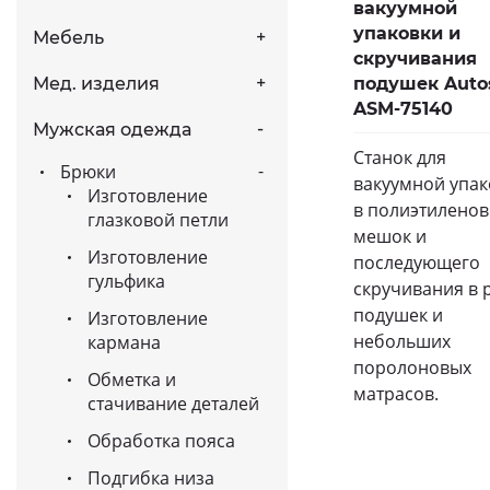
вакуумной
упаковки и
Мебель
скручивания
подушек Aut
Мед. изделия
ASM-75140
Мужская одежда
Станок для
Брюки
вакуумной упак
Изготовление
в полиэтилено
глазковой петли
мешок и
Изготовление
последующего
гульфика
скручивания в 
подушек и
Изготовление
небольших
кармана
поролоновых
Обметка и
матрасов.
стачивание деталей
Обработка пояса
Подгибка низа