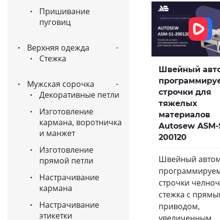
Пришивание
пуговиц
Верхняя одежда
Стежка
Швейный авт
программиру
Мужская сорочка
строчки для
Декоративные петли
тяжелых
Изготовление
материалов
кармана, воротничка
Autosew ASM-
и манжет
200120
Изготовление
Швейный автом
прямой петли
программируе
Настрачивание
строчки челно
кармана
стежка с прям
Настрачивание
приводом,
этикетки
увеличенным