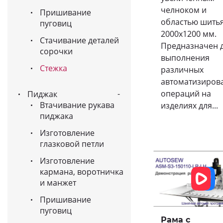
челноком и
Пришивание
областью шить
пуговиц
2000х1200 мм.
Стачивание деталей
Предназначен 
сорочки
выполнения
Стежка
различных
автоматизиров
операций на
Пиджак
Втачивание рукава
изделиях для...
пиджака
Изготовление
глазковой петли
Изготовление
кармана, воротничка
и манжет
Пришивание
пуговиц
Рама с