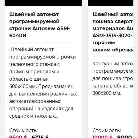
Швейный автомат
Швейный автома
программируемой
пошива сверхтя
строчки Autosew ASM-
материалов Aut
6040N
ASM-3515-3020-HK
горячим
Швейный автомат
ножом обрезки 
программируемой строчки
Контурный автома
челночного стежка с
программируемой
прямым приводом и
для пошива строп
областью шитья
каната в области 
600х400мм. Предназначен
300х200 мм.
для выполнения различных
автоматизированных
операций на изделиях для
средних и тяжелых...
Стоимость:
Стоимость:
6175 $
8000 $
9500 $
10000 $