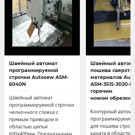
Швейный автомат
Швейный автома
программируемой
пошива сверхтя
строчки Autosew ASM-
материалов Aut
6040N
ASM-3515-3020-HK
горячим
Швейный автомат
ножом обрезки 
программируемой строчки
Контурный автома
челночного стежка с
программируемой
прямым приводом и
для пошива строп
областью шитья
каната в области 
600х400мм. Предназначен