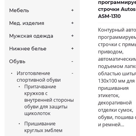
программиру
строчки Auto
Мебель
ASM-1310
Мед. изделия
Контурный авт
Мужская одежда
программируе
строчки с пря
Нижнее белье
приводом,
автоматически
Обувь
подъемом лапк
Изготовление
областью шить
спортивной обуви
130х100 мм для
Притачвание
пришивания
кружков с
этикеток,
внутренней стороны
декоративной
обуви для защиты
отделки сумок,
щиколоток
обуви, пошива 
Пришивание
и ремней...
круглых эмблем