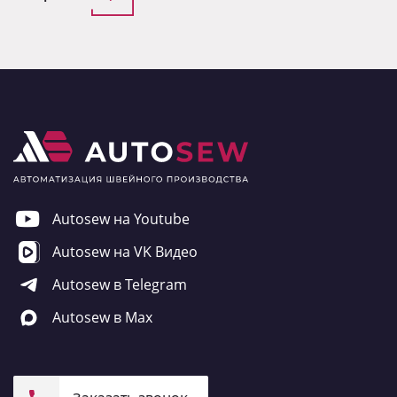
Autosew на Youtube
Autosew на VK Видео
Autosew в Telegram
Autosew в Max