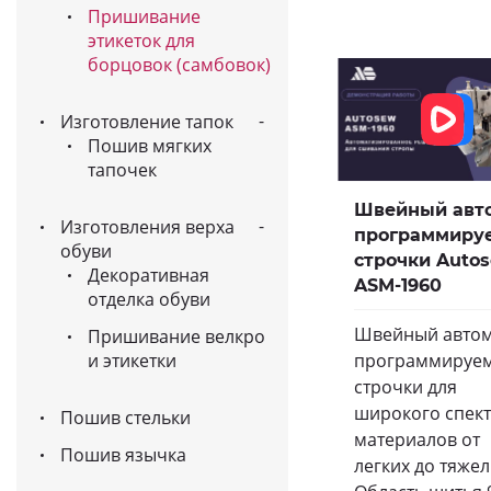
Пришивание
этикеток для
борцовок (самбовок)
Изготовление тапок
Пошив мягких
тапочек
Швейный авт
Изготовления верха
программиру
обуви
строчки Auto
Декоративная
ASM-1960
отделка обуви
Швейный автом
Пришивание велкро
программируе
и этикетки
строчки для
широкого спек
Пошив стельки
материалов от
Пошив язычка
легких до тяжел