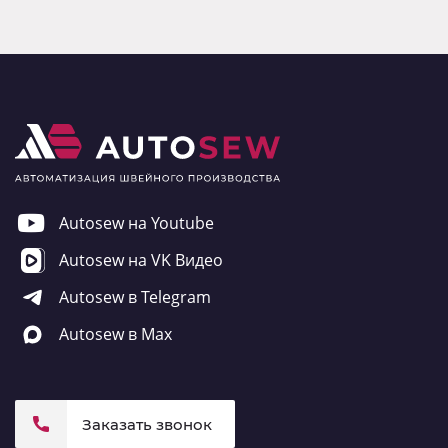
Autosew на Youtube
Autosew на VK Видео
Autosew в Telegram
Autosew в Max
Заказать звонок