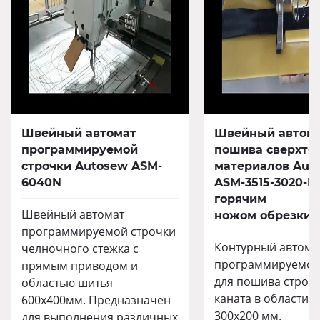
Швейный автомат
Швейный автома
программируемой
пошива сверхтя
строчки Autosew ASM-
материалов Aut
6040N
ASM-3515-3020-HK
горячим
Швейный автомат
ножом обрезки 
программируемой строчки
Контурный автома
челночного стежка с
программируемой
прямым приводом и
для пошива строп
областью шитья
каната в области 
600х400мм. Предназначен
300х200 мм.
для выполнения различных