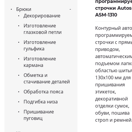
программиру
строчки Auto
Брюки
ASM-1310
Декорирование
Изготовление
Контурный авт
глазковой петли
программируе
строчки с пря
Изготовление
гульфика
приводом,
автоматически
Изготовление
подъемом лапк
кармана
областью шить
Обметка и
130х100 мм для
стачивание деталей
пришивания
этикеток,
Обработка пояса
декоративной
Подгибка низа
отделки сумок,
Пришивание
обуви, пошива
пуговиц
строп и ремней.